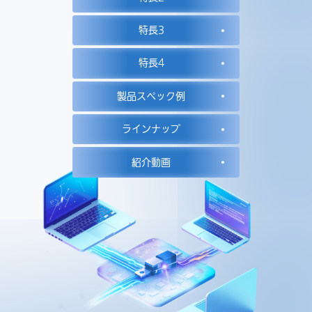
特長3
特長4
製品スペック例
ラインナップ
紹介動画