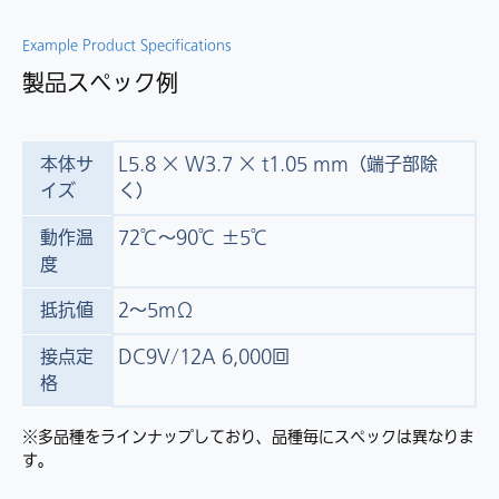
Example Product Specifications
製品スペック例
本体サ
L5.8 × W3.7 × t1.05 mm（端子部除
イズ
く）
動作温
72℃～90℃ ±5℃
度
抵抗値
2～5mΩ
接点定
DC9V/12A 6,000回
格
※多品種をラインナップしており、品種毎にスペックは異なりま
す。