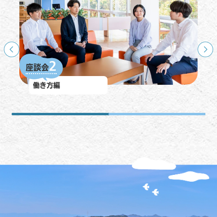
1
2
座談会
座談会
キャリア編
働き方編