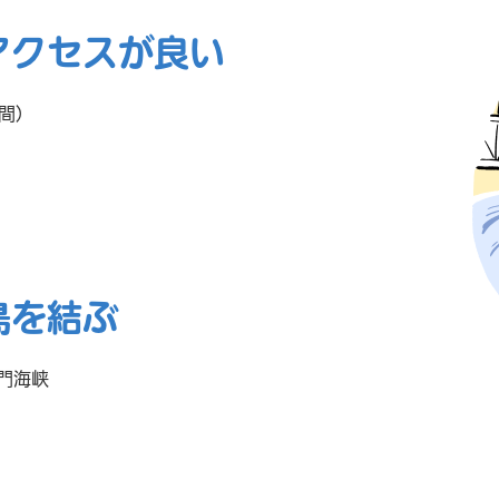
アクセスが良い
間）
。
島を結ぶ
門海峡